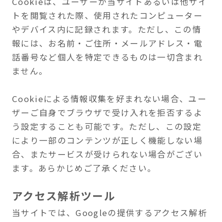
により一部のコンテンツが正しく機能しない場
合、またサービスが受けられない場合がござい
ます。あらかじめご了承ください。
アクセス解析ツール
当サイトでは、Googleの提供するアクセス解析
ツール『Google Analytics』を使用していま
す。Google Analyticsはトラフィックデータの
収集のためCookieを利用します。このトラフィ
ックデータは匿名で収集されており、個人を特
定するものではございません。
ユーザーは、Cookieを無効化することにより、
データの収集を拒否することができます。お使
いのブラウザより設定をご確認ください。
なお、この規約に関しては、
Google アナリティ
クス利用規約
および
Googleポリシーと規約
でご
確認いただけます。